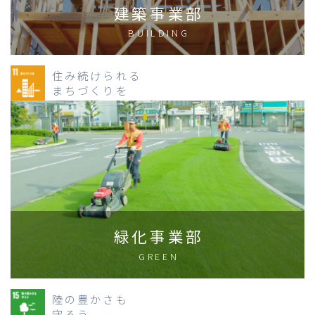
建築事業部
BUILDING
住み続けられる
まちづくりを
緑化事業部
GREEN
陸の豊かさも
守ろう