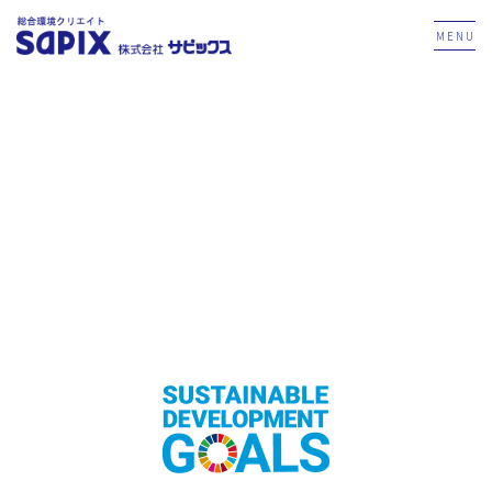
MENU
人を想う、地球を想う。
地域の人々に必要とされる会社へ。
世界をより豊かにする会社へ。
サピックスは
Down
人と自然に優しい環境づくりを目指しています。