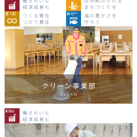
働きがいも
住み続けられる
経済成長も
まちづくりを
つくる責任
海の豊かさを
つかう責任
守ろう
クリーン事業部
CLEAN
働きがいも
経済成長も