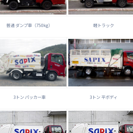
普通 ダンプ車（750kg）
軽トラック
3トン パッカー車
3トン 平ボディ