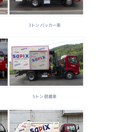
3トン パッカー車
5トン 脱着車