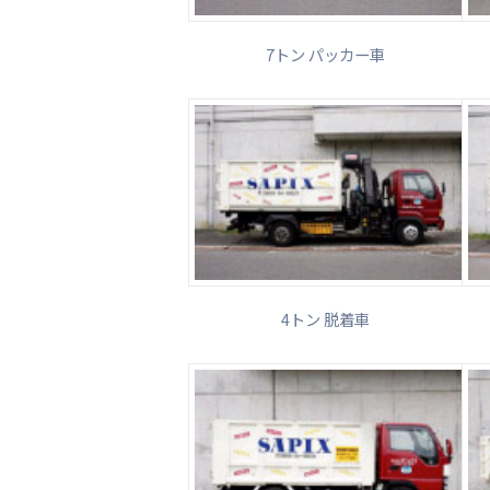
7トン パッカー車
4トン 脱着車