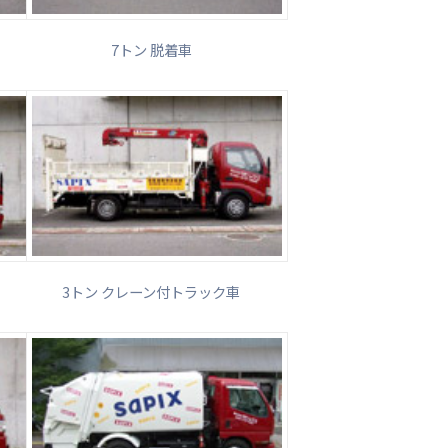
7トン 脱着車
3トン クレーン付トラック車