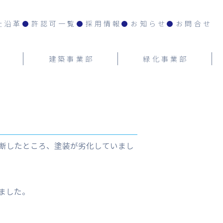
社沿革
許認可一覧
採用情報
お知らせ
お問合せ
建築事業部
緑化事業部
診断したところ、塗装が劣化していまし
ました。