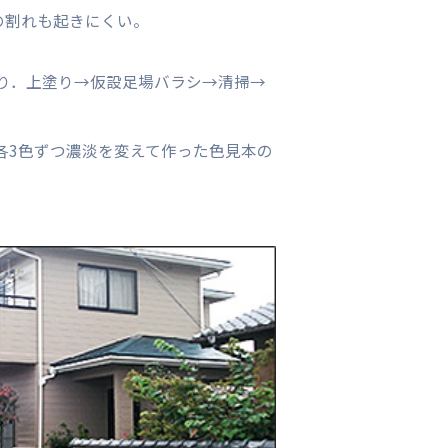
の割れも起きにくい。
り．上塗り→仮設足場バラシ→清掃→
各3色ずつ濃淡を変えて作った色見本の