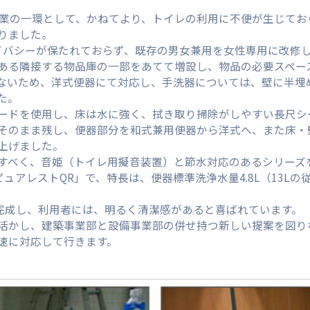
事業の一環として、かねてより、トイレの利用に不便が生じてお
りました。
イバシーが保たれておらず、既存の男女兼用を女性専用に改修
ある隣接する物品庫の一部をあてて増設し、物品の必要スペー
ないため、洋式便器にて対応し、手洗器については、壁に半埋
た。
ードを使用し、床は水に強く、拭き取り掃除がしやすい長尺シ
そのまま残し、便器部分を和式兼用便器から洋式へ、また床・
上げました。
すべく、音姫（トイレ用擬音装置）と節水対応のあるシリーズ
ュアレストQR」で、特長は、便器標準洗浄水量4.8L（13Lの
に完成し、利用者には、明るく清潔感があると喜ばれています。
活かし、建築事業部と設備事業部の併せ持つ新しい提案を図り
速に対応して行きます。