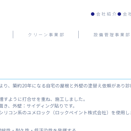
会社紹介
会
クリーン事業部
設備管理事業部
より、築約20年になる自宅の屋根と外壁の塗替え依頼があり
増すように打合せを重ね、施工しました。
葺き、外壁：サイディング貼りです。
シリコン系のユメロック（ロックペイント株式会社）を使用し
耐候性・耐久性・低汚染性を発揮する。