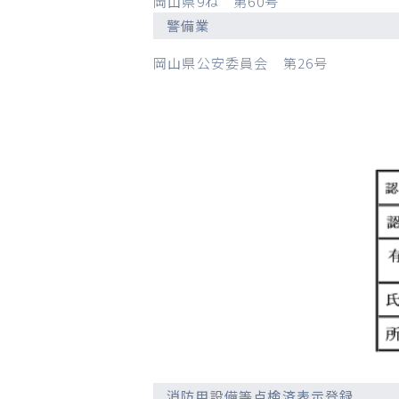
岡山県9ね 第60号
警備業
岡山県公安委員会 第26号
消防用設備等点検済表示登録